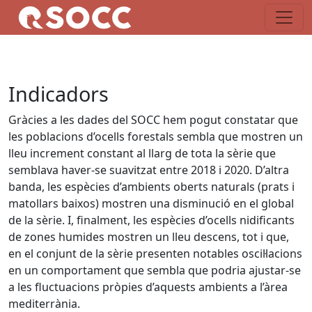
Indicadors
Gràcies a les dades del SOCC hem pogut constatar que
les poblacions d’ocells forestals sembla que mostren un
lleu increment constant al llarg de tota la sèrie que
semblava haver-se suavitzat entre 2018 i 2020. D’altra
banda, les espècies d’ambients oberts naturals (prats i
matollars baixos) mos­tren una disminució en el global
de la sèrie. I, finalment, les espècies d’ocells nidificants
de zones humides mostren un lleu descens, tot i que,
en el conjunt de la sèrie presenten notables oscil·lacions
en un comportament que sembla que podria ajustar-se
a les fluctuacions pròpies d’aquests ambients a l’àrea
mediterrània.