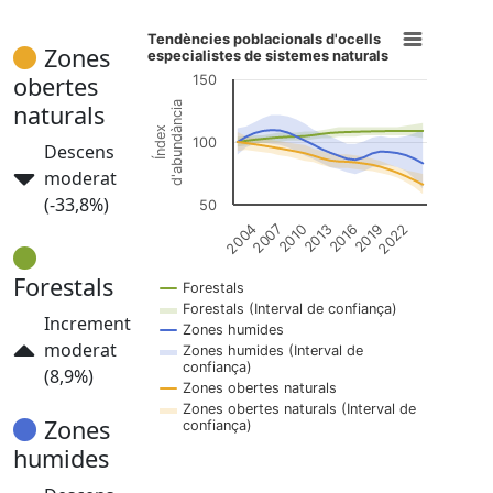
Tendències poblacionals d'ocells
Zones
especialistes de sistemes naturals
obertes
150
d'abundància
naturals
Índex
100
Descens
moderat
(-33,8%)
50
2013
2016
2004
2019
2007
2022
2010
Forestals
Forestals
Forestals (Interval de confiança)
Increment
Zones humides
moderat
Zones humides (Interval de
confiança)
(8,9%)
Zones obertes naturals
Zones obertes naturals (Interval de
Zones
confiança)
humides