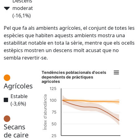
Descens
moderat
(-16,1%)
Pel que fa als ambients agrícoles, el con­junt de totes les
espècies que habiten aquests ambients mostra una
estabilitat notable en tota la sèrie, mentre que els ocells
estèpics mostren un descens molt acusat que no
sembla revertir-se.
Tendències poblacionals d'ocels
dependents de pràctiques
agrícoles
Agrícoles
125
Estable
Índex d'abundància
100
(-3,6%)
75
50
Secans
de caire
25