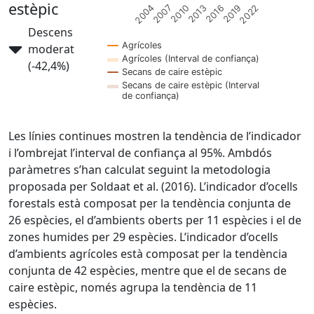
estèpic
2013
2007
2022
2016
2010
2004
2019
Descens
Agrícoles
moderat
Agrícoles (Interval de confiança)
(-42,4%)
Secans de caire estèpic
Secans de caire estèpic (Interval
de confiança)
Les línies continues mostren la tendència de l’indicador
i l’ombrejat l’interval de confiança al 95%. Ambdós
paràmetres s’han calculat seguint la metodologia
proposada per Soldaat et al. (2016). L’indicador d’ocells
forestals està composat per la tendència conjunta de
26 espècies, el d’ambients oberts per 11 espècies i el de
zones humides per 29 espècies. L’indicador d’ocells
d’ambients agrícoles està composat per la tendència
conjunta de 42 espècies, mentre que el de secans de
caire estèpic, només agrupa la tendència de 11
espècies.