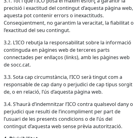
3.1. Tot i que l’ICO posa el màxim esforç a garantir la
precisió i exactitud del contingut d’aquesta pàgina web,
aquesta pot contenir errors o inexactituds.
Conseqüentment, no garantim la veracitat, la fiabilitat o
l’exactitud del seu contingut.
3.2. L’ICO rebutja la responsabilitat sobre la informació
continguda en pàgines web de terceres parts
connectades per enllaços (links), amb les pàgines web
de socc.cat.
3.3. Sota cap circumstància, l’ICO serà tingut com a
responsable de cap dany o perjudici de cap tipus sorgit
de, o en relació, l’ús d’aquesta pàgina web.
3.4. S’haurà d’indemnitzar l’ICO contra qualsevol dany o
perjudici que resulti de l’incompliment per part de
l’usuari de les presents condicions o de l’ús del
contingut d’aquesta web sense prèvia autorització.