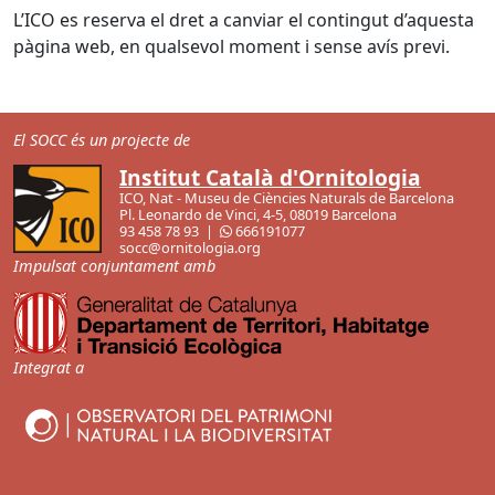
L’ICO es reserva el dret a canviar el contingut d’aquesta
pàgina web, en qualsevol moment i sense avís previ.
El SOCC és un projecte de
Institut Català d'Ornitologia
ICO, Nat - Museu de Ciències Naturals de Barcelona
Pl. Leonardo de Vinci, 4-5, 08019 Barcelona
93 458 78 93 |
666191077
socc@ornitologia.org
Impulsat conjuntament amb
Integrat a